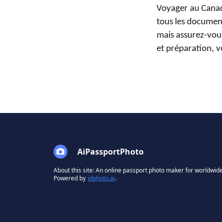
Voyager au Canad
tous les document
mais assurez-vou
et préparation, v
AiPassportPhoto
About this site: An online passport photo maker for worldwide
Powered by
idphoto.ai
.