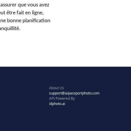
 assurer que vous avez
t être fait en ligne,
une bonne planification
nquillité.
About Us
support@aipassportphoto.com
API Powered By
idphoto.ai