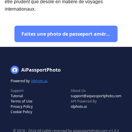
être prudent que désolé en matière de voyages
internationaux.
Faites une photo de passeport américain
AiPassportPhoto
Powered by
idphoto.ai
.
Support
About Us
Tutorial
support@aipassportphoto.com
Terms of Use
API Powered By
Privacy Policy
idphoto.ai
Cookie Policy
© 2018 - 2024 All rights reserved by aipassportphoto.com v:1.0.2