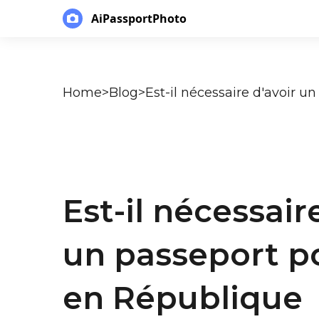
AiPassportPhoto
Home
>
Blog
>
Est-il nécessair
un passeport po
en République