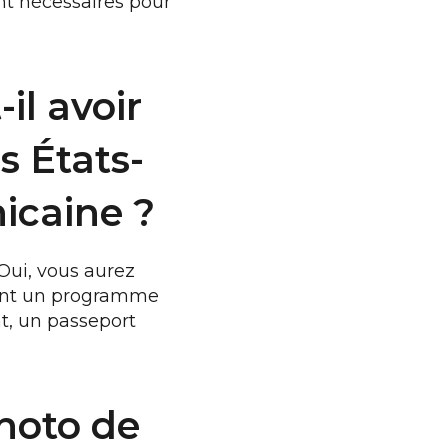
nt nécessaires pour
-il avoir
s États-
icaine ?
Oui, vous aurez
s ont un programme
t, un passeport
photo de