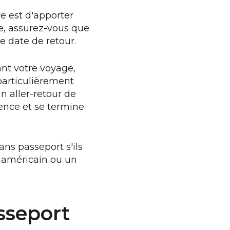
re est d'apporter
re, assurez-vous que
e date de retour.
ant votre voyage,
 particulièrement
n aller-retour de
ence et se termine
ns passeport s'ils
t américain ou un
asseport