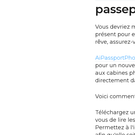
passep
Vous devriez m
présent pour e
rêve, assurez-
AiPassportPho
pour un nouvea
aux cabines ph
directement da
Voici comment
Téléchargez u
vous de lire l
Permettez à l'