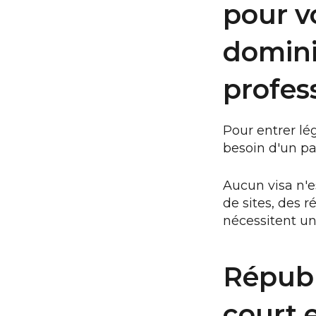
pour v
domini
profes
Pour entrer lé
besoin d'un pas
Aucun visa n'es
de sites, des 
nécessitent un
Républ
court 